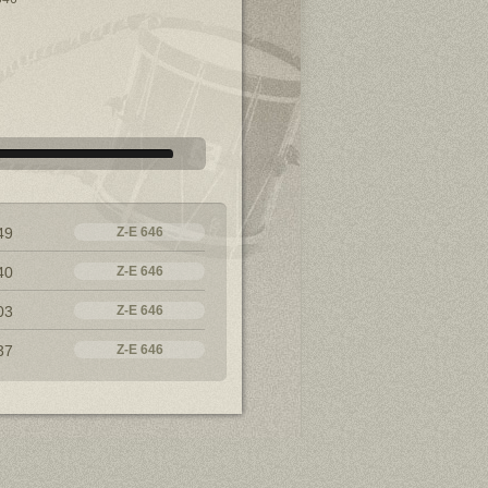
49
Z-E 646
40
Z-E 646
03
Z-E 646
37
Z-E 646