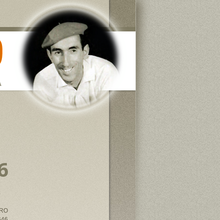
6
4
IRO
646