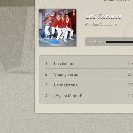
Los fichaos
Por
Los Chimberos
Los fichaos
2:
Viaja y verás
2:
La mejorana
3:
¡Ay, mi Madrid!
2: