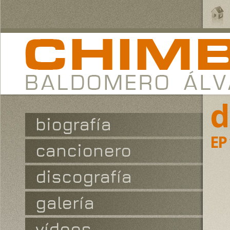
d
biografía
EP 
cancionero
discografía
galería
vídeos